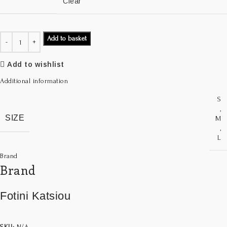
Clear
Add to basket
Add to wishlist
Additional information
S
,
SIZE
M
,
L
Brand
Brand
Fotini Katsiou
SKU:
N/A