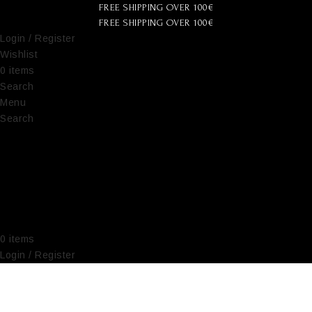
FREE SHIPPING OVER 100€
FREE SHIPPING OVER 100€
Login / Register
Wishlist
0
items
€
0,00
Search
Menu
Search
0
items
€
0,00
Login / Register