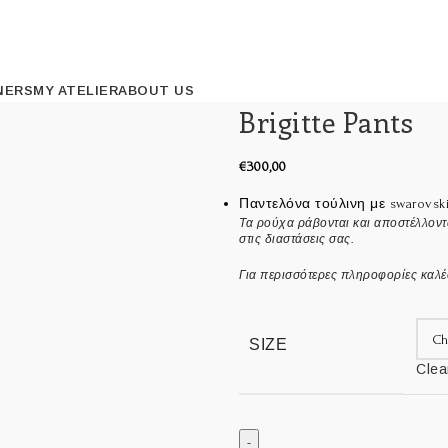
NERS
MY ATELIER
ABOUT US
Brigitte Pants
€
300,00
Παντελόνα τούλινη με swarovs
Τ
α ρούχα ράβονται και αποστέλλοντ
στις διαστάσεις σας.
Για περισσότερες πληροφορίες καλ
SIZE
Clea