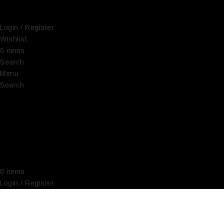
Login / Register
Wishlist
0
items
€
0,00
Search
Menu
Search
0
items
€
0,00
Login / Register