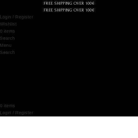
FREE SHIPPING OVER 100€
FREE SHIPPING OVER 100€
Login / Register
Wishlist
0
items
€
0,00
Search
Menu
Search
0
items
€
0,00
Login / Register