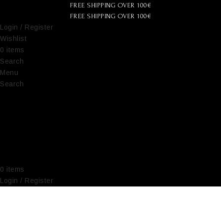
FREE SHIPPING OVER 100€
FREE SHIPPING OVER 100€
Login / Register
Wishlist
0
items
€
0,00
Search
Menu
Search
0
items
€
0,00
Login / Register