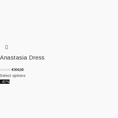
Anastasia Dress
€
306,00
€
510,00
Select options
-40%