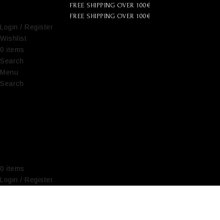
FREE SHIPPING OVER 100€
FREE SHIPPING OVER 100€
Login / Register
Wishlist
0
items
€
0,00
Search
Menu
Search
0
items
€
0,00
Login / Register