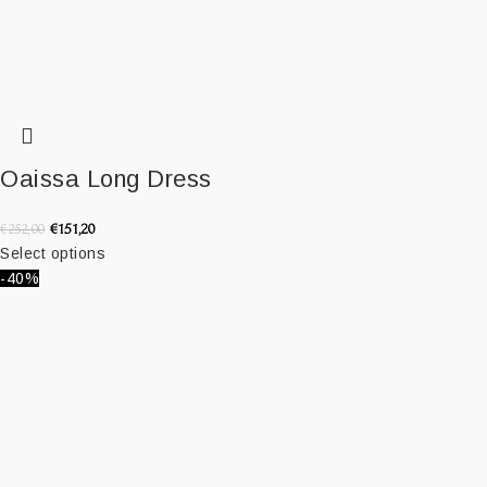
Oaissa Long Dress
€
151,20
€
252,00
Select options
-40%