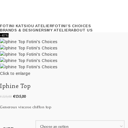
FOTINI KATSIOU ATELIER
FOTINI’S CHOICES
BRANDS & DESIGNERS
MY ATELIER
ABOUT US
-40%
Click to enlarge
Iphine Top
€
135,00
€
225,00
Generous viscose chiffon top