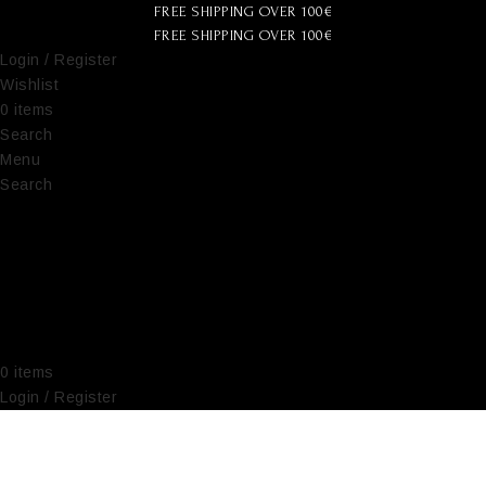
FREE SHIPPING OVER 100€
FREE SHIPPING OVER 100€
Login / Register
Wishlist
0
items
€
0,00
Search
Menu
Search
0
items
€
0,00
Login / Register