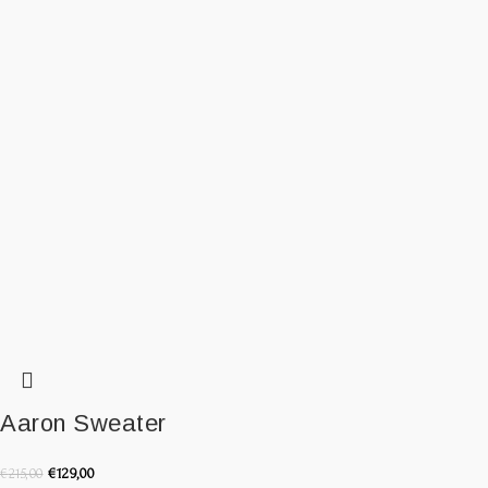
Aaron Sweater
€
129,00
€
215,00