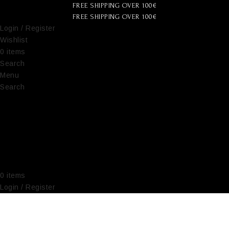
FREE SHIPPING OVER 100€
FREE SHIPPING OVER 100€
Login / Register
Wishlist
0
items
€
0,00
Search
Menu
Search
0
items
€
0,00
Login / Register