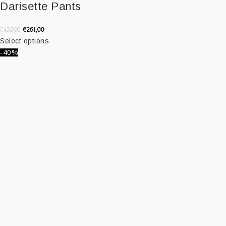
Darisette Pants
€
261,00
€
435,00
Select options
-40%