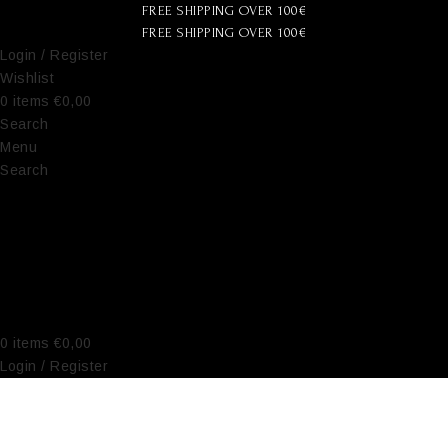
FREE SHIPPING OVER 100€
FREE SHIPPING OVER 100€
Login / Register
Wishlist
0
items
€
0,00
Search
Menu
Search
0
items
€
0,00
Login / Register